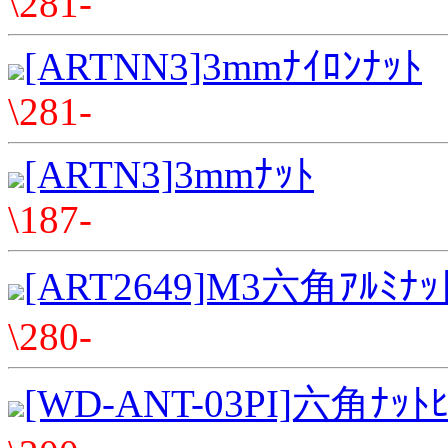
\281-
[ARTNN3]3mmﾅｲﾛﾝﾅｯﾄ
\281-
[ARTN3]3mmﾅｯﾄ
\187-
[ART2649]M3六角ｱﾙﾐﾅ
\280-
[WD-ANT-03PI]六角ﾅｯﾄﾋﾟ