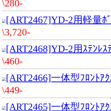
\280-
[ART2467]YD-2用軽量ﾎﾞｰ
\3,720-
[ART2468]YD-2用ｽﾃﾝﾚｽﾃ
\460-
[ART2466]一体型ﾌﾛﾝﾄｱｸ
\449-
[ART2465]一体型ﾌﾛﾝﾄｱｸ