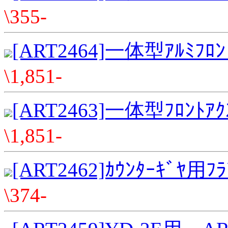
\355-
[ART2464]一体型ｱﾙﾐﾌﾛﾝ
\1,851-
[ART2463]一体型ﾌﾛﾝﾄｱｸ
\1,851-
[ART2462]ｶｳﾝﾀｰｷﾞﾔ用ﾌﾗ
\374-