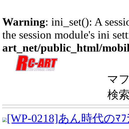
Warning
: ini_set(): A sess
the session module's ini sett
art_net/public_html/mobi
マ
検索
[WP-0218]あん時代のﾏﾌ