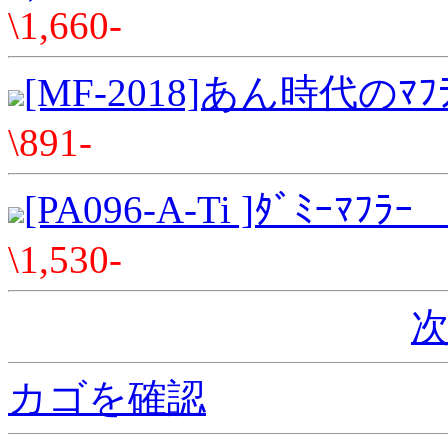
\1,660-
[MF-2018]あん時代のﾏﾌ
\891-
[PA096-A-Ti ]ﾀﾞﾐｰﾏﾌﾗｰ
\1,530-
次
カゴを確認