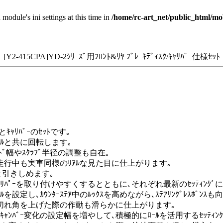
 module's ini settings at this time in
/home/rc-art_net/public_html/mo
[Y2-415CPA]YD-2ｼﾘｰｽﾞ用ﾌﾛﾝﾄ&ﾘﾔ ﾌﾞﾚｰｷﾃﾞｨｽｸ/ｷｬﾘﾊﾟｰ仕様ｾｯﾄ
ｷｬﾘﾊﾟｰのｾｯﾄです｡
ｲｰﾙと共に回転します｡
ｯﾄﾞ幅やｽｸﾗﾌﾞ半径の調整も自在｡
るので､走行中も実車同様のﾘｱﾙな見た目に仕上がります｡
ぐっと引きしめます｡
ますが､ｷｬﾘﾊﾟｰを取り付けやすくするとともに､それぞれ最新のｾｯﾃｨ
ｸﾞﾙを設定し､ｶｳﾝﾀｰｽﾃｱ中のﾙｯｸｽを高めながら､ｽﾃｱﾘﾝｸﾞﾚｽﾎﾟﾝ
ﾌｧｲし､切れ角を上げた際の作動も滑らかに仕上がります｡
ｰや対地ｷｬﾝﾊﾞｰ変化の設定幅を増やして､積極的にﾛｰﾙを活用するｾｯﾃ