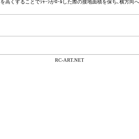
け位置を高くすることでｼｬｰｼがﾛｰﾙした際の接地面積を保ち､横方向へ
RC-ART.NET