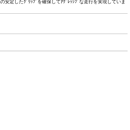
の安定したｸﾞﾘｯﾌﾟを確保してｱｸﾞﾚｯｼﾌﾞな走行を実現していま