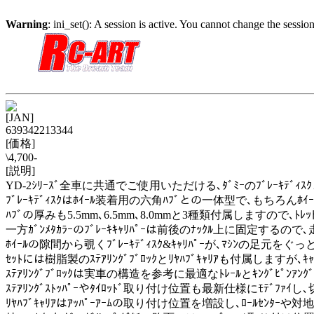
Warning
: ini_set(): A session is active. You cannot change the session
[JAN]
639342213344
[価格]
\4,700-
[説明]
YD-2ｼﾘｰｽﾞ全車に共通でご使用いただける､ﾀﾞﾐｰのﾌﾞﾚｰｷﾃﾞｨｽｸと
ﾌﾞﾚｰｷﾃﾞｨｽｸはﾎｲｰﾙ装着用の六角ﾊﾌﾞとの一体型で､もちろんﾎ
ﾊﾌﾞの厚みも5.5mm､6.5mm､8.0mmと3種類付属しますので､ﾄﾚ
一方ｶﾞﾝﾒﾀｶﾗｰのﾌﾞﾚｰｷｷｬﾘﾊﾟｰは前後のﾅｯｸﾙ上に固定す
ﾎｲｰﾙの隙間から覗くﾌﾞﾚｰｷﾃﾞｨｽｸ&ｷｬﾘﾊﾟｰが､ﾏｼﾝの足元を
ｾｯﾄには樹脂製のｽﾃｱﾘﾝｸﾞﾌﾞﾛｯｸとﾘﾔﾊﾌﾞｷｬﾘｱも付属し
ｽﾃｱﾘﾝｸﾞﾌﾞﾛｯｸは実車の構造を参考に最適なﾄﾚｰﾙとｷﾝｸﾞﾋﾟﾝｱﾝ
ｽﾃｱﾘﾝｸﾞｽﾄｯﾊﾟｰやﾀｲﾛｯﾄﾞ取り付け位置も最新仕様にﾓﾃﾞ
ﾘﾔﾊﾌﾞｷｬﾘｱはｱｯﾊﾟｰｱｰﾑの取り付け位置を増設し､ﾛｰﾙｾﾝﾀ