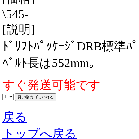
\545-
[説明]
ﾄﾞﾘﾌﾄﾊﾟｯｹｰｼﾞDRB標準ﾊﾟ
ﾍﾞﾙﾄ長は552mm｡
すぐ発送可能です
戻る
トップへ戻る