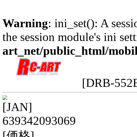
Warning
: ini_set(): A sess
the session module's ini sett
art_net/public_html/mobi
[DRB-552
[JAN]
639342093069
[価格]