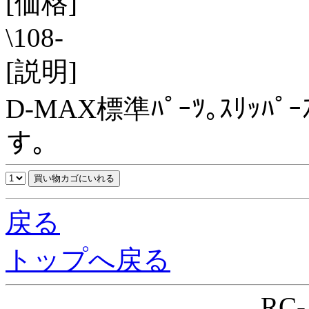
[価格]
\108-
[説明]
D-MAX標準ﾊﾟｰﾂ｡ｽﾘｯﾊﾟｰ
す｡
戻る
トップへ戻る
RC-