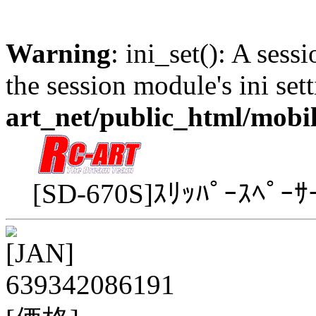
Warning
: ini_set(): A sess
the session module's ini sett
art_net/public_html/mobi
[SD-670S]ｽﾘｯﾊﾟｰｽﾍﾟｰ
[JAN]
639342086191