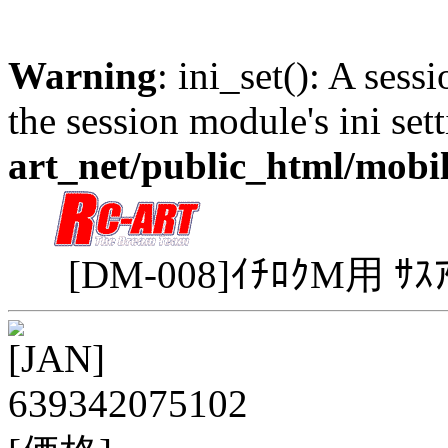
Warning
: ini_set(): A sess
the session module's ini sett
art_net/public_html/mobi
[DM-008]ｲﾁﾛｸM用 
[JAN]
639342075102