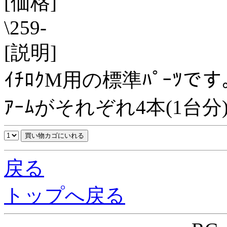
[価格]
\259-
[説明]
ｲﾁﾛｸM用の標準ﾊﾟｰﾂです
ｱｰﾑがそれぞれ4本(1台分
戻る
トップへ戻る