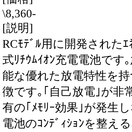
\8,360-
[説明]
RCﾓﾃﾞﾙ用に開発されたｴ
式ﾘﾁｳﾑｲｵﾝ充電電池で
能な優れた放電特性を持
徴です｡｢自己放電｣が非
有の｢ﾒﾓﾘｰ効果｣が発
電池のｺﾝﾃﾞｨｼｮﾝを整え