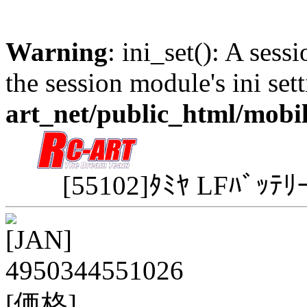
Warning
: ini_set(): A sess
the session module's ini sett
art_net/public_html/mobi
[55102]ﾀﾐﾔ LFﾊﾞｯﾃﾘ
[JAN]
4950344551026
[価格]