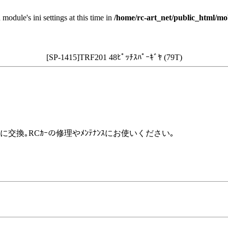
 module's ini settings at this time in
/home/rc-art_net/public_html/mo
[SP-1415]TRF201 48ﾋﾟｯﾁｽﾊﾟｰｷﾞﾔ (79T)
めに交換｡RCｶｰの修理やﾒﾝﾃﾅﾝｽにお使いください｡