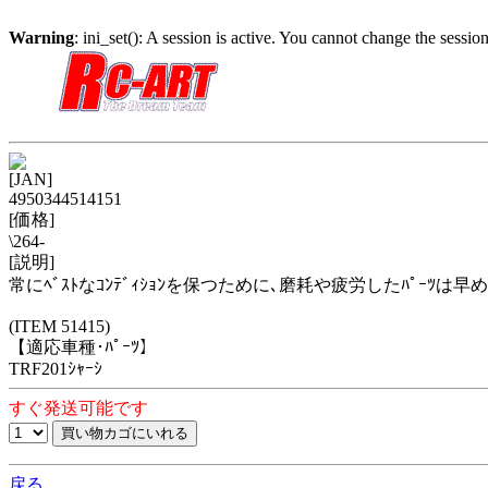
Warning
: ini_set(): A session is active. You cannot change the session
[JAN]
4950344514151
[価格]
\264-
[説明]
常にﾍﾞｽﾄなｺﾝﾃﾞｨｼｮﾝを保つために､磨耗や疲労したﾊﾟｰﾂは早
(ITEM 51415)
【適応車種･ﾊﾟｰﾂ】
TRF201ｼｬｰｼ
すぐ発送可能です
戻る