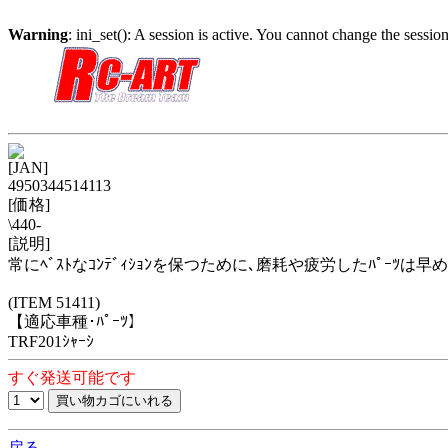
Warning
: ini_set(): A session is active. You cannot change the session
[JAN]
4950344514113
[価格]
\440-
[説明]
常にﾍﾞｽﾄなｺﾝﾃﾞｨｼｮﾝを保つために､磨耗や疲労したﾊﾟｰﾂは早
(ITEM 51411)
【適応車種･ﾊﾟｰﾂ】
TRF201ｼｬｰｼ
すぐ発送可能です
戻る