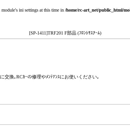
 module's ini settings at this time in
/home/rc-art_net/public_html/mo
[SP-1411]TRF201 F部品 (ﾌﾛﾝﾄｻｽｱｰﾑ)
めに交換｡RCｶｰの修理やﾒﾝﾃﾅﾝｽにお使いください｡