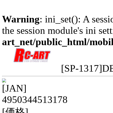
Warning
: ini_set(): A sess
the session module's ini sett
art_net/public_html/mobi
[SP-1317]D
[JAN]
4950344513178
[価格]