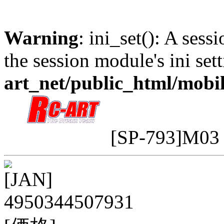
Warning
: ini_set(): A sess
the session module's ini sett
art_net/public_html/mobi
[SP-793]M0
[JAN]
4950344507931