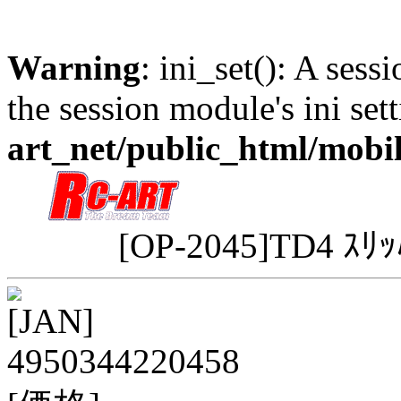
Warning
: ini_set(): A sess
the session module's ini sett
art_net/public_html/mobi
[OP-2045]TD4 ｽﾘ
[JAN]
4950344220458