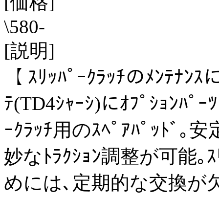
[価格]
\580-
[説明]
【 ｽﾘｯﾊﾟｰｸﾗｯﾁのﾒﾝﾃﾅﾝ
ﾃ(TD4ｼｬｰｼ)にｵﾌﾟｼｮﾝ
ｰｸﾗｯﾁ用のｽﾍﾟｱﾊﾟｯ
妙なﾄﾗｸｼｮﾝ調整が可能｡ｽ
めには､定期的な交換が