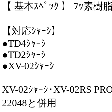
【 基本ｽﾍﾟｯｸ 】 ﾌｯ素樹脂
【対応ｼｬｰｼ】
●TD4ｼｬｰｼ
●TD2ｼｬｰｼ
●XV-02ｼｬｰｼ
XV-02ｼｬｰｼ･XV-02RS P
22048と併用