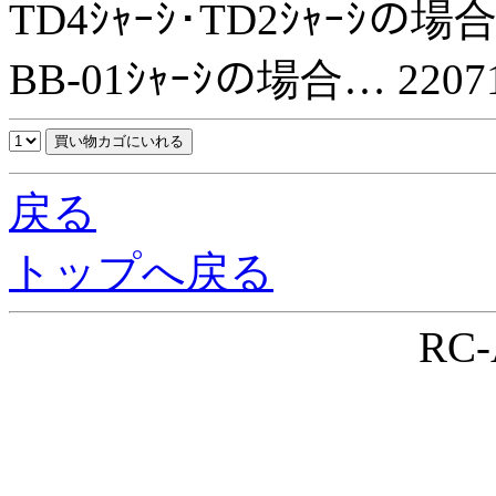
TD4ｼｬｰｼ･TD2ｼｬｰｼの場
BB-01ｼｬｰｼの場合… 220
戻る
トップへ戻る
RC-