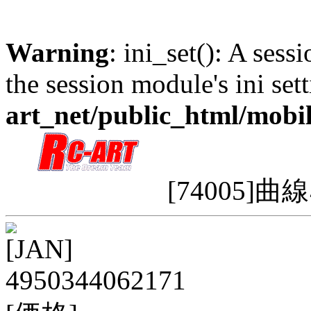
Warning
: ini_set(): A sess
the session module's ini sett
art_net/public_html/mobi
[74005]曲線
[JAN]
4950344062171