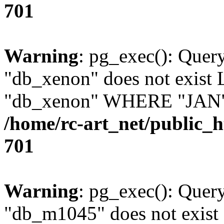
701
Warning
: pg_exec(): Quer
"db_xenon" does not exis
"db_xenon" WHERE "JAN" =
/home/rc-art_net/public_
701
Warning
: pg_exec(): Quer
"db_m1045" does not exis