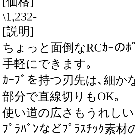
[価格]
\1,232-
[説明]
ちょっと面倒なRCｶｰのﾎﾟﾘ
手軽にできます｡
ｶｰﾌﾞを持つ刃先は､細か
部分で直線切りもOK｡
使い道の広さもうれしい
ﾌﾟﾗﾊﾞﾝなどﾌﾟﾗｽﾁｯｸ