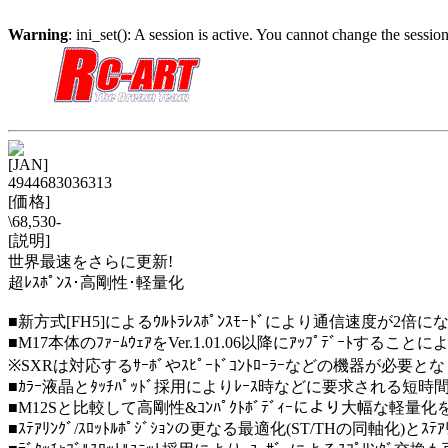
Warning
: ini_set(): A session is active. You cannot change the session
[JAN]
4944683036313
[価格]
\68,530-
[説明]
世界最速をさらに更新!
超ﾚｽﾎﾟﾝｽ･高剛性･軽量化
■新方式[FH5]によるｳﾙﾄﾗﾚｽﾎﾟﾝｽﾓｰﾄﾞにより通信速度が2倍
■M17本体のﾌｧｰﾑｳｪｱをVer.1.01.06以降にｱｯﾌﾟﾃﾞｰﾄすること
※SXRは対応するｻｰﾎﾞやｽﾋﾟｰﾄﾞｺﾝﾄﾛｰﾗｰなどの機器が必要と
■ｶﾗｰ液晶とﾀｯﾁﾊﾟｯﾄﾞ採用によりﾚｰｽ時などに要求される
■M12Sと比較して高剛性&ｺﾝﾊﾟｸﾄﾎﾞﾃﾞｨｰにより大幅な軽量化を実現｡
■ｽﾃｱﾘﾝｸﾞ/ｽﾛｯﾄﾙﾎﾟｼﾞｼｮﾝの更なる最適化(ST/THの同軸化)とｽ