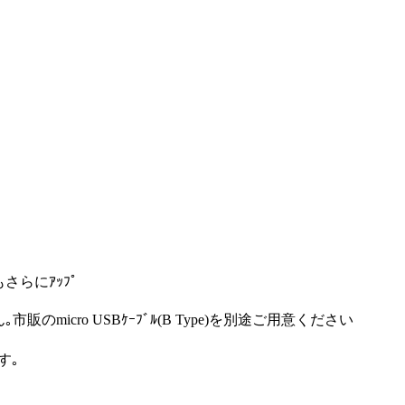
もさらにｱｯﾌﾟ
micro USBｹｰﾌﾞﾙ(B Type)を別途ご用意ください
す｡