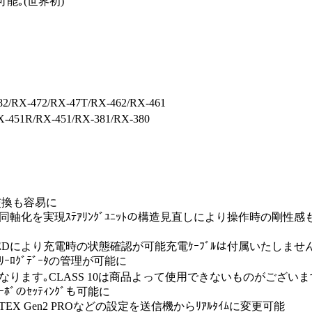
も可能｡(世界初)
82/RX-472/RX-47T/RX-462/RX-461
-451R/RX-451/RX-381/RX-380
ﾝｸﾞ交換も容易に
ﾝの最適化と同軸化を実現ｽﾃｱﾘﾝｸﾞﾕﾆｯﾄの構造見直しにより操作時の剛性感
LEDにより充電時の状態確認が可能充電ｹｰﾌﾞﾙは付属いたしません｡市販の
ﾚﾒﾄﾘｰﾛｸﾞﾃﾞｰﾀの管理が可能に
ASS 2-6となります｡CLASS 10は商品よって使用できないものがございま
ｰﾎﾞのｾｯﾃｨﾝｸﾞも可能に
VORTEX Gen2 PROなどの設定を送信機からﾘｱﾙﾀｲﾑに変更可能