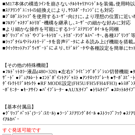
■M17本体の構造ﾗｲﾝを崩さないﾁﾙﾄｷｬﾘｱﾊﾝﾄﾞﾙを装備｡使
■ｽﾃｱﾘﾝｸﾞﾕﾆｯﾄの組換えにより､ｻｳｽﾎﾟｰﾁｪﾝｼﾞにも対応
■ﾌﾟﾛﾎﾟｽﾄﾗｯﾌﾟを使用するﾕｰｻﾞｰ向けに､より理想の位置に近いﾎﾟ
■ﾌﾙｱｼﾞｬｽﾀﾌﾞﾙﾄﾘｶﾞｰ機構を継承し､ﾕｰｻﾞｰの細かな好みに対応
■より細かな操作を可能にするﾗｰｼﾞｽﾃｱﾘﾝｸﾞﾎｲｰﾙを同梱
■ｸﾞﾘｯﾌﾟﾊﾟｯﾄﾞやﾌﾞﾚｰｷﾄﾘｶﾞｰ､ﾄﾘｶﾞｰｱﾝｸﾞﾙｽﾍﾟｰｻｰ､各種ｽﾌﾟﾘﾝｸ
■ﾗｯﾌﾟﾀｲﾑやﾃﾚﾒﾄﾘｰﾃﾞｰﾀを音声ﾃﾞｰﾀによる読み上げ機能を
■ｸｲｯｸｾｯﾄｱｯﾌﾟｳｨｻﾞｰﾄﾞにより､ﾓﾃﾞﾙﾃﾞｰﾀや各種設定を簡単にｾｯﾄ
【その他の特殊機能】
●ﾌﾙﾄﾞｯﾄｶﾗｰ液晶(480×320) ●左右ﾄﾞﾗｲﾋﾞﾝｸﾞﾎﾟｼﾞｼｮﾝ切替機能 ●ﾀｯﾁﾊ
ｻﾞｰﾄﾞ ●ﾃﾞｭｱﾙﾚｰﾄ ●ｴﾝﾄﾞﾎﾟｲﾝﾄｱｼﾞｬｽﾄ ●ｱﾝﾁﾛｯｸﾌﾞﾚｰｷ ●ｻｰﾎﾞｽﾋﾟｰﾄ
ﾀﾞｲﾚｸﾄﾓﾃﾞﾙｾﾚｸﾄ ●RF MODE設定(FH5U/FH5/FH4/FH3) ●ﾚｽﾎﾟ
ｰﾎﾞﾓﾆﾀｰ ●ｷｰｱｻｲﾝ ●ﾊﾞｲﾌﾞﾚｰﾀｰ ●AUXﾀｲﾌﾟ ●ﾄﾘﾑﾀｲﾌﾟ ●ｽﾛｯﾄﾙ
【基本付属品】
●ｸﾞﾘｯﾌﾟﾊﾟｯﾄﾞ(ﾗｰｼﾞ/ｽﾓｰﾙ) ●ﾗｰｼﾞｽﾃｱﾘﾝｸﾞﾎｲｰﾙ ●ｽﾄﾗｯﾌﾟﾌｯｸ ●ｽ
ｲｱﾙｶﾊﾞｰ
すぐ発送可能です