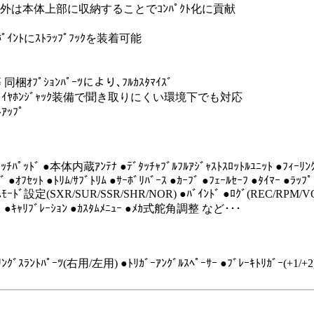
用時以外は本体上部に収納することでｺﾝﾊﾟｸﾄ化に貢献
ｲﾝﾄにｽﾄﾗｯﾌﾟﾌｯｸを装着可能
ﾞ等 同梱ｵﾌﾟｼｮﾝﾊﾟｰﾂにより､ﾌﾙｶｽﾀﾏｲｽﾞ
搭載｡ｲﾔﾎﾝｼﾞｬｯｸ装備で聞き取りにくい環境下でも対応
ｱｯﾌﾟ
ﾟｯﾄﾞ ●本体内蔵ｱﾝﾃﾅ ●ﾃﾞﾀｯﾁｬﾌﾞﾙﾌﾙｱｼﾞｬｽﾄｽﾛｯﾄﾙﾕﾆｯﾄ ●ﾌｨｰﾘﾝｸﾞ 
ﾞ ●ｵﾌｾｯﾄ ●ﾄﾘﾑ/ｻﾌﾞﾄﾘﾑ ●ｻｰﾎﾞﾘﾊﾞｰｽ ●ｶｰﾌﾞ ●ﾌｪｰﾙｾｰﾌ ●ﾀｲﾏｰ ●ﾗｯﾌ
ﾝｽﾓｰﾄﾞ設定(SXR/SUR/SSR/SHR/NOR) ●ﾊﾞｲﾝﾄﾞ ●ﾛｸﾞ(REC/RPM
ﾀｲﾌﾟ ●ｷｬﾘﾌﾞﾚｰｼｮﾝ ●ｶｽﾀﾑﾒﾆｭｰ ●ﾒｶ式舵角調整 など･･･
ﾃｱﾘﾝｸﾞｽﾗﾝﾄﾊﾟｰﾂ(右用/左用) ●ﾄﾘｶﾞｰｱﾝｸﾞﾙｽﾍﾟｰｻｰ ●ﾌﾞﾚｰｷﾄﾘｶﾞｰ(+1/+