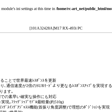
 module's ini settings at this time in
/home/rc-art_net/public_html/mo
[101A32428A]M17 RX-493i PC
になることで世界最速ﾚｽﾎﾟﾝｽを更新
により､通信速度が2倍のSURﾓｰﾄﾞより更なるﾚｽﾎﾟﾝｽｱｯﾌﾟを実現するSXR
なります｡
短時間での素早い確実な操作にも対応
ﾌﾗｯｸﾞｼｯﾌﾟﾓﾃﾞﾙ最軽量(約510g)
ﾃｱﾘﾝｸﾞｽｲﾝｸﾞｱｼﾞｬｽﾄ機能(首振り角度調整)で理想のﾎﾟｼﾞｼｮﾝを実現