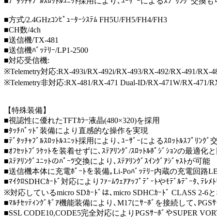
■ﾃﾞﾀｯﾁｬﾌﾞﾙｽﾛｯﾄﾙﾕﾆｯﾄ採用により､ﾕｰｻﾞｰによるｽﾌﾟﾘﾝｸﾞ交換
■方式/2.4GHzｺﾝﾋﾟｭｰﾀｰｼｽﾃﾑ FH5U/FH5/FH4/FH3
■CH数/4ch
■送信機/TX-481
■送信機ﾊﾞｯﾃﾘｰ/LP1-2500
■対応受信機:
※Telemetry対応:RX-493i/RX-492i/RX-493/RX-492/RX-491/RX-4
※Telemetry非対応:RX-481/RX-471 Dual-ID/RX-471W/RX-471/RX
【特殊装備】
■視認性に優れたTFTｶﾗｰ液晶(480×320)を採用
■ﾀｯﾁﾊﾟｯﾄﾞ装備により直感的な操作を実現
■ﾃﾞﾀｯﾁｬﾌﾞﾙｽﾛｯﾄﾙﾕﾆｯﾄ採用により､ﾕｰｻﾞｰによるｽﾛｯﾄﾙｽﾌﾟﾘ
■ｵﾌｾｯﾄﾌﾞﾗｹｯﾄを装着せずに､ｽﾃｱﾘﾝｸﾞ/ｽﾛｯﾄﾙﾎﾟｼﾞｼｮ
■ｽﾃｱﾘﾝｸﾞﾕﾆｯﾄのﾊﾟｰﾂ交換により､ｽﾃｱﾘﾝｸﾞｽｲﾝｸﾞｱｼﾞｬｽﾄが可能
■送信機本体に充電ﾎﾟｰﾄを装備｡Li-Poﾊﾞｯﾃﾘｰ内蔵の充電回路
■ﾏｲｸﾛSDHCｶｰﾄﾞ対応によりﾌｧｰﾑｳｪｱｱｯﾌﾟﾃﾞｰﾄやﾓﾃﾞﾙﾃﾞｰﾀ､ﾃ
※対応しているmicro SDｶｰﾄﾞは､micro SDHCｶｰﾄﾞ CL
■ﾏﾙﾁｾｯﾃｨﾝｸﾞｷﾞｱ機能装備により､M17にｻｰﾎﾞを接続して､PGSｻ
■SSL CODE10,CODE5完全対応によりPGSｻｰﾎﾞやSUPER 