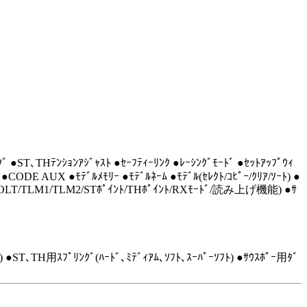
●ST､THﾃﾝｼｮﾝｱｼﾞｬｽﾄ ●ｾｰﾌﾃｨｰﾘﾝｸ ●ﾚｰｼﾝｸﾞﾓｰﾄﾞ ●ｾｯﾄｱｯﾌﾟｳｨ
ﾟ ●CODE AUX ●ﾓﾃﾞﾙﾒﾓﾘｰ ●ﾓﾃﾞﾙﾈｰﾑ ●ﾓﾃﾞﾙ(ｾﾚｸﾄ/ｺﾋﾟｰ/ｸﾘｱ/ｿｰﾄ) ●
/VOLT/TLM1/TLM2/STﾎﾟｲﾝﾄ/THﾎﾟｲﾝﾄ/RXﾓｰﾄﾞ/読み上げ機能) ●ｻ
2) ●ST､TH用ｽﾌﾟﾘﾝｸﾞ(ﾊｰﾄﾞ､ﾐﾃﾞｨｱﾑ､ｿﾌﾄ､ｽｰﾊﾟｰｿﾌﾄ) ●ｻｳｽﾎﾟｰ用ﾀﾞ