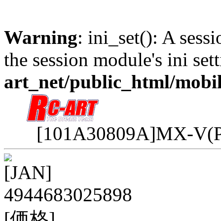
Warning
: ini_set(): A sess
the session module's ini sett
art_net/public_html/mobi
[101A30809A]MX-V
[JAN]
4944683025898
[価格]