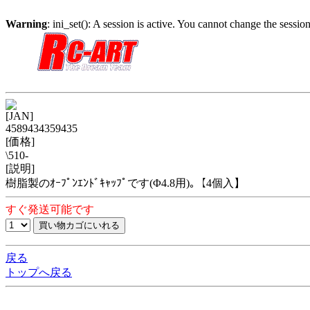
Warning
: ini_set(): A session is active. You cannot change the session
[JAN]
4589434359435
[価格]
\510-
[説明]
樹脂製のｵｰﾌﾟﾝｴﾝﾄﾞｷｬｯﾌﾟです(Φ4.8用)｡【4個入】
すぐ発送可能です
戻る
トップへ戻る