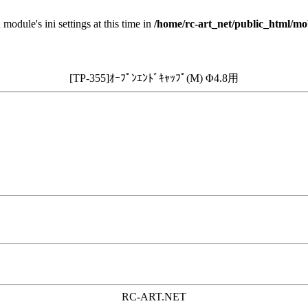
 module's ini settings at this time in
/home/rc-art_net/public_html/mo
[TP-355]ｵｰﾌﾟﾝｴﾝﾄﾞｷｬｯﾌﾟ(M) Φ4.8用
RC-ART.NET