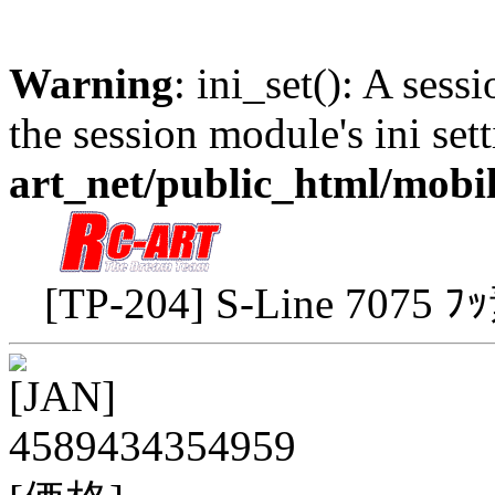
Warning
: ini_set(): A sess
the session module's ini sett
art_net/public_html/mobi
[TP-204] S-Line 7075 
[JAN]
4589434354959