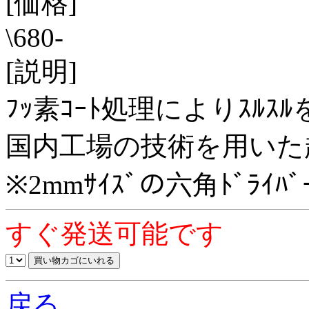
[価格]
\680-
[説明]
ﾌｯ素ｺｰﾄ処理によりｽﾙｽﾙ
国内工場の技術を用いた
※2mmｻｲｽﾞの六角ﾄﾞﾗ
すぐ発送可能です
戻る