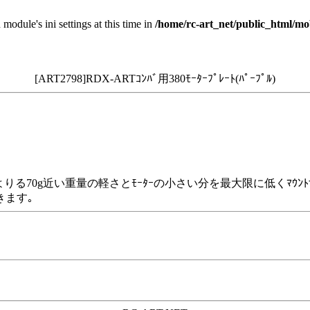
 module's ini settings at this time in
/home/rc-art_net/public_html/mo
[ART2798]RDX-ARTｺﾝﾊﾞ用380ﾓｰﾀｰﾌﾟﾚｰﾄ(ﾊﾟｰﾌﾟﾙ)
ｰによりる70g近い重量の軽さとﾓｰﾀｰの小さい分を最大限に低くﾏｳ
きます｡