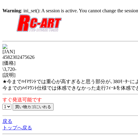
Warning
: ini_set(): A session is active. You cannot change the session
[JAN]
4582302475626
[価格]
\3,720-
[説明]
★今までﾊｲﾏｳﾝﾄでは重心が高すぎると思う部分が､380ﾓｰﾀ
今までのﾊｲﾏｳﾝﾄ仕様では体感できなかった走行ﾌｨｰﾙを体感で
すぐ発送可能です
戻る
トップへ戻る