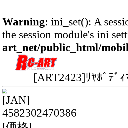
Warning
: ini_set(): A sess
the session module's ini sett
art_net/public_html/mobi
[ART2423]ﾘﾔﾎﾞﾃﾞｨ
[JAN]
4582302470386
[価格]