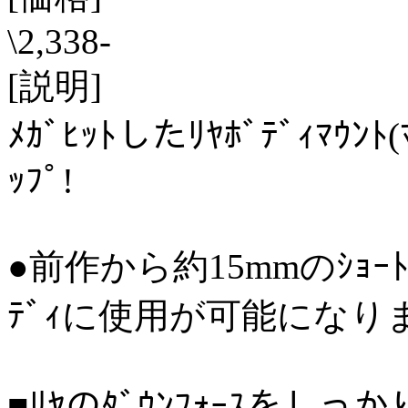
\2,338-
[説明]
ﾒｶﾞﾋｯﾄしたﾘﾔﾎﾞﾃﾞｨﾏｳﾝﾄ
ｯﾌﾟ!
●前作から約15mmのｼｮｰﾄ
ﾃﾞｨに使用が可能になり
■ﾘﾔのﾀﾞｳﾝﾌｫｰｽをしっ