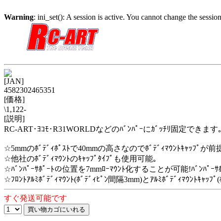
Warning
: ini_set(): A session is active. You cannot change the session
[JAN]
4582302465351
[価格]
\1,122-
[説明]
RC-ART･ﾖｺﾓ･R31WORLDなどのﾊﾞﾝﾊﾟｰにｶﾞｯﾁﾘ固定できます
☆5mmのﾎﾞﾃﾞｨﾎﾟｽﾄで40mmの高さなのでﾎﾞﾃﾞｨﾏｳﾝﾄｷｬｯﾌ
☆他社のﾎﾞﾃﾞｨﾏｳﾝﾄのｷｬｯﾌﾟﾀｲﾌﾟも使用可能｡
☆ﾊﾞﾝﾊﾟｰｻﾎﾟｰﾄの位置を7mmﾛｰﾏｳﾝﾄ化することが可能!ﾊﾞﾝﾊﾟｰｻ
☆ﾌﾛﾝﾄｱﾙﾐﾎﾞﾃﾞｨﾏｳﾝﾄ(ﾎﾞﾃﾞｨﾋﾟﾝ間隔3mm)とｱﾙﾐﾎﾞﾃﾞｨ
すぐ発送可能です