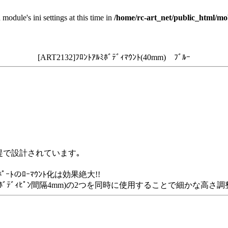
 module's ini settings at this time in
/home/rc-art_net/public_html/mo
[ART2132]ﾌﾛﾝﾄｱﾙﾐﾎﾞﾃﾞｨﾏｳﾝﾄ(40mm) ﾌﾞﾙｰ
｡
ﾟが前提で設計されています｡
ﾎﾟｰﾄのﾛｰﾏｳﾝﾄ化は効果絶大!!
ﾏｳﾝﾄｷｬｯﾌﾟ(ﾎﾞﾃﾞｨﾋﾟﾝ間隔4mm)の2つを同時に使用することで細かな高さ