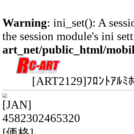
Warning
: ini_set(): A sess
the session module's ini sett
art_net/public_html/mobi
[ART2129]ﾌﾛﾝﾄｱﾙﾐ
[JAN]
4582302465320
[価格]