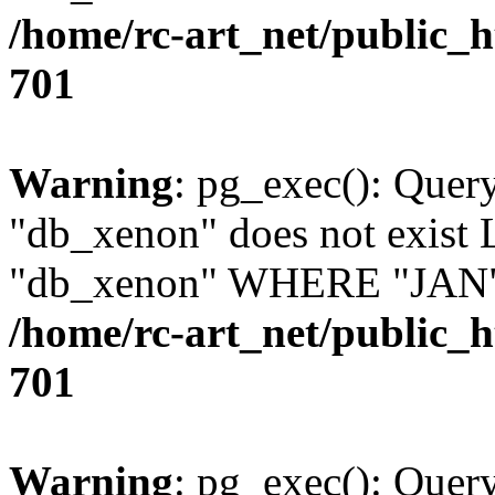
/home/rc-art_net/public_
701
Warning
: pg_exec(): Quer
"db_xenon" does not exis
"db_xenon" WHERE "JAN" =
/home/rc-art_net/public_
701
Warning
: pg_exec(): Quer