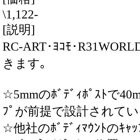
\1,122-
[説明]
RC-ART･ﾖｺﾓ･R31WOR
きます｡
☆5mmのﾎﾞﾃﾞｨﾎﾟｽﾄで40
ﾌﾟが前提で設計されてい
☆他社のﾎﾞﾃﾞｨﾏｳﾝﾄのｷｬ