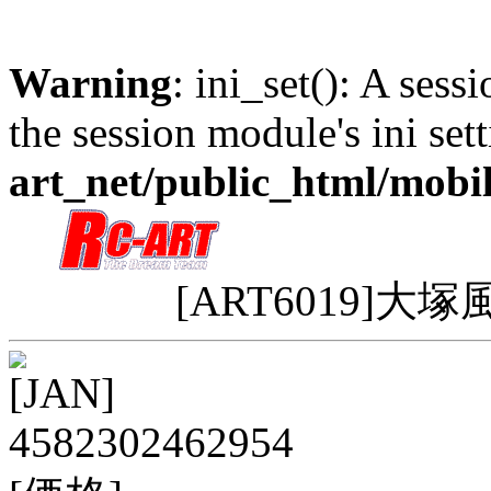
Warning
: ini_set(): A sess
the session module's ini sett
art_net/public_html/mobi
[ART6019]大塚風
[JAN]
4582302462954