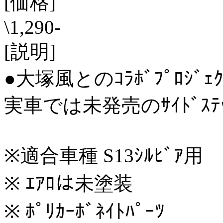
[価格]
\1,290-
[説明]
●大塚風とのｺﾗﾎﾞﾌﾟﾛｼﾞｪｸ
実車では未発売のｻｲﾄﾞｽﾃｯﾌ
※適合車種 S13ｼﾙﾋﾞｱ用
※ ｴｱﾛは未塗装
※ ﾎﾟﾘｶｰﾎﾞﾈｲﾄﾊﾟｰﾂ