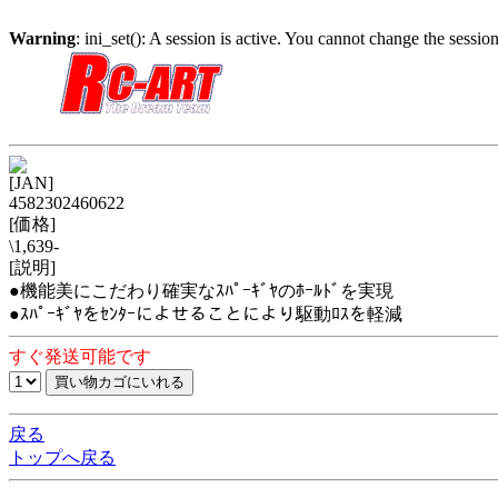
Warning
: ini_set(): A session is active. You cannot change the session
[JAN]
4582302460622
[価格]
\1,639-
[説明]
●機能美にこだわり確実なｽﾊﾟｰｷﾞﾔのﾎｰﾙﾄﾞを実現
●ｽﾊﾟｰｷﾞﾔをｾﾝﾀｰによせることにより駆動ﾛｽを軽減
すぐ発送可能です
戻る
トップへ戻る