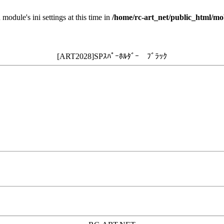
 module's ini settings at this time in
/home/rc-art_net/public_html/mo
[ART2028]SPｽﾊﾟｰﾎﾙﾀﾞｰ ﾌﾞﾗｯｸ