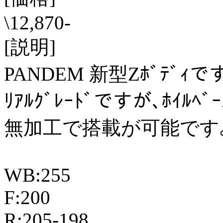
\12,870-
[説明]
PANDEM 新型Zﾎﾞﾃﾞｨで
ﾘｱﾙｸﾞﾚｰﾄﾞですが､ﾎｲﾙ
無加工で搭載が可能です
WB:255
F:200
R:205-198