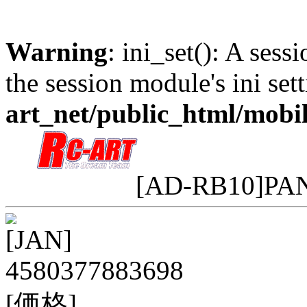
Warning
: ini_set(): A sess
the session module's ini sett
art_net/public_html/mobi
[AD-RB10]PA
[JAN]
4580377883698
[価格]