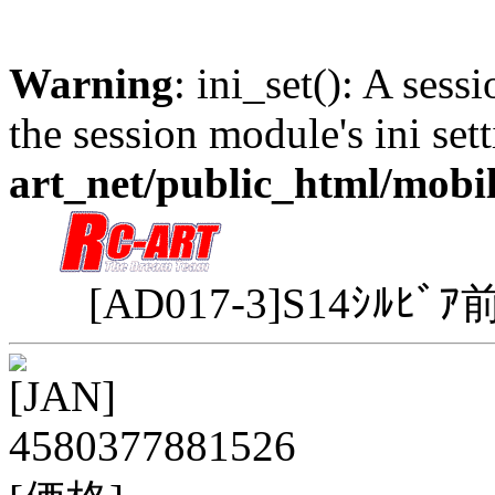
Warning
: ini_set(): A sess
the session module's ini sett
art_net/public_html/mobi
[AD017-3]S14ｼﾙﾋﾞ
[JAN]
4580377881526