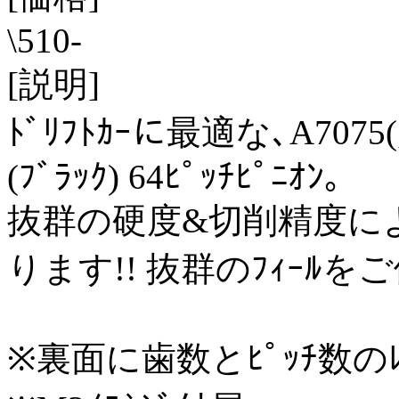
\510-
[説明]
ﾄﾞﾘﾌﾄｶｰに最適な､A7075(超
(ﾌﾞﾗｯｸ) 64ﾋﾟｯﾁﾋﾟﾆｵﾝ｡
抜群の硬度&切削精度によ
ります!! 抜群のﾌｨｰﾙを
※裏面に歯数とﾋﾟｯﾁ数のﾚ