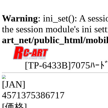
Warning
: ini_set(): A sess
the session module's ini sett
art_net/public_html/mobi
[TP-6433B]7075ﾊｰﾄ
[JAN]
4571375386717
[価格]