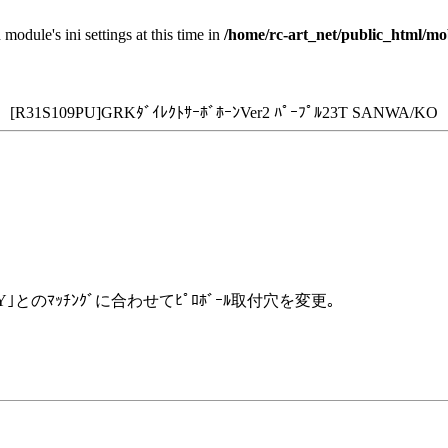
 module's ini settings at this time in
/home/rc-art_net/public_html/mo
[R31S109PU]GRKﾀﾞｲﾚｸﾄｻｰﾎﾞﾎｰﾝVer2 ﾊﾟｰﾌﾟﾙ23T SANWA/KO
er.Y｣とのﾏｯﾁﾝｸﾞに合わせてﾋﾟﾛﾎﾞｰﾙ取付穴を変更｡