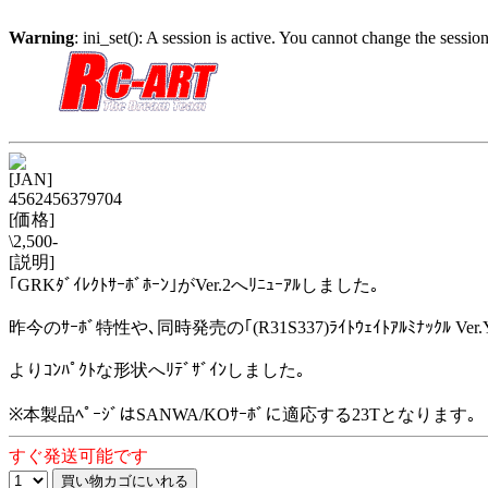
Warning
: ini_set(): A session is active. You cannot change the session
[JAN]
4562456379704
[価格]
\2,500-
[説明]
｢GRKﾀﾞｲﾚｸﾄｻｰﾎﾞﾎｰﾝ｣がVer.2へﾘﾆｭｰｱﾙしました｡
昨今のｻｰﾎﾞ特性や､同時発売の｢(R31S337)ﾗｲﾄｳｪｲﾄｱﾙﾐﾅｯｸﾙ V
よりｺﾝﾊﾟｸﾄな形状へﾘﾃﾞｻﾞｲﾝしました｡
※本製品ﾍﾟｰｼﾞはSANWA/KOｻｰﾎﾞに適応する23Tとなります｡
すぐ発送可能です