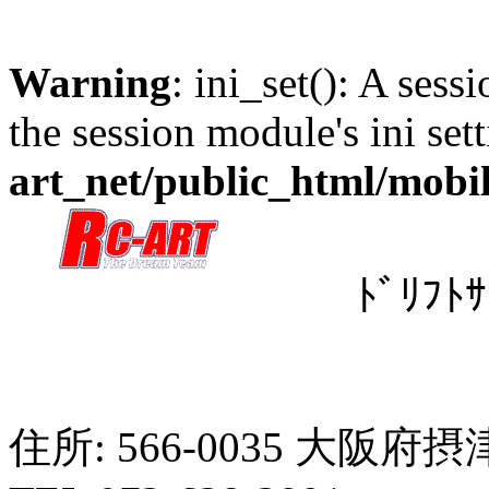
Warning
: ini_set(): A sess
the session module's ini sett
art_net/public_html/mobil
ﾄﾞﾘﾌﾄ
住所: 566-0035 大阪府摂