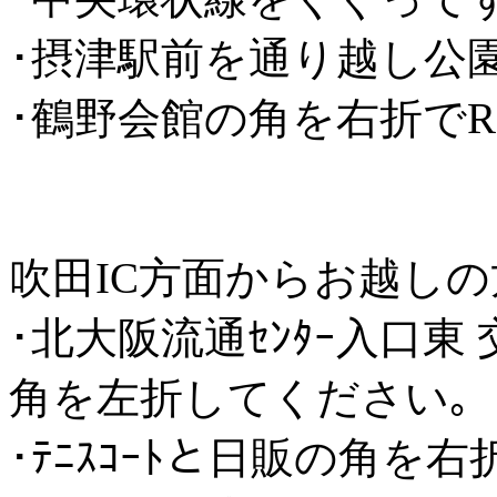
･摂津駅前を通り越し公
･鶴野会館の角を右折でRC
吹田IC方面からお越しの
･北大阪流通ｾﾝﾀｰ入口東
角を左折してください｡
･ﾃﾆｽｺｰﾄと日販の角を