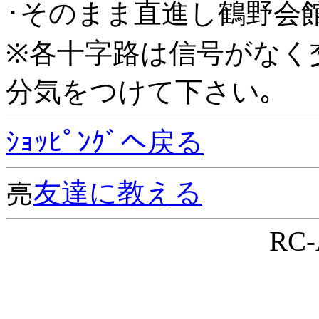
･そのまま直進し鶴野会館
※各十字路は信号がなく
分気をつけて下さい｡
ｼｮｯﾋﾟﾝｸﾞへ戻る
亮
友達に教える
RC-